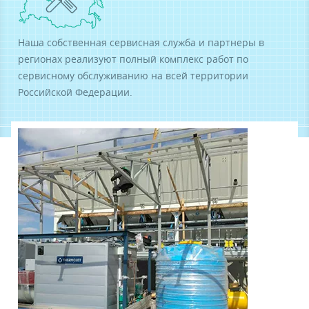
Наша собственная сервисная служба и партнеры в
Контакты для связи
регионах реализуют полный комплекс работ по
сервисному обслуживанию на всей территории
Самара 443080, Московское шоссе, д. 55, 12 этаж
Российской Федерации.
+7 (846) 321-00-11
Бесплатно по России
тел. 8 800 100 1975
Я даю свое
согласие
на обработку персональных
данных в соответствии с
политикой
*
Я даю свое
согласие
на получение
информационных материалов